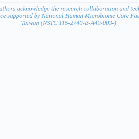
uthors acknowledge the research collaboration and tec
ice supported by National Human Microbiome Core Faci
Taiwan (NSTC 115-2740-B-A49-003-).