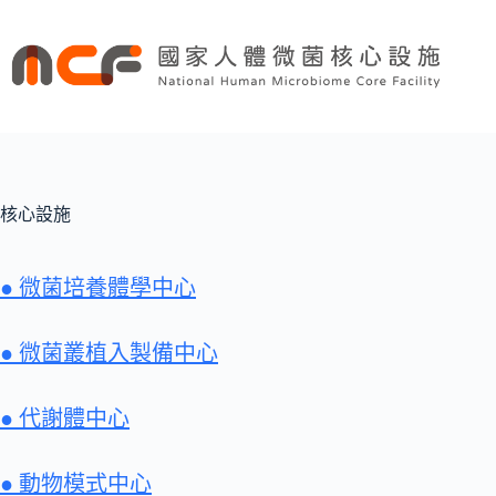
跳
至
主
要
內
容
核心設施
● 微菌培養體學中心
● 微菌叢植入製備中心
● 代謝體中心
● 動物模式中心